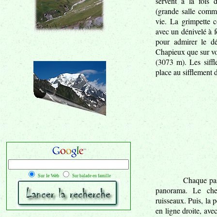
servent à la fois 
(grande salle commu
vie. La grimpette c
avec un dénivelé à f
pour admirer le dé
Chapieux que sur vot
(3073 m). Les siffl
place au sifflement d
Sur le Web
Sur balade en famille
Chaque pas
panorama. Le chem
ruisseaux. Puis, la 
en ligne droite, av