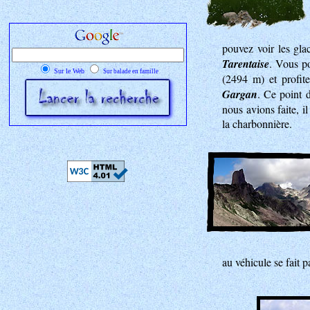
pouvez voir les gla
Tarentaise
. Vous p
Sur le Web
Sur balade en famille
(2494 m) et profit
Gargan
. Ce point 
nous avions faite, i
la charbonnière.
au véhicule se fait p