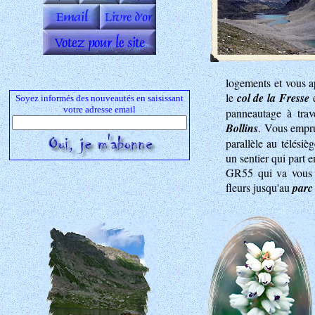
logements et vous a
le
col de la Fresse
e
Soyez informés des nouveautés en saisissant
votre adresse email
panneautage à trave
Bollins
. Vous empru
parallèle au télésiè
un sentier qui part e
GR55 qui va vous c
fleurs jusqu'au
parc