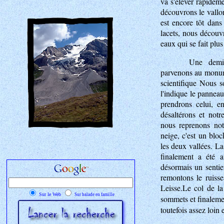
va s'élever rapidem
découvrons le vallon
est encore tôt dans
lacets, nous découv
eaux qui se fait plus 
Une demi
parvenons au monume
scientifique Nous 
l'indique le panneau
prendrons celui, e
désaltérons et notr
nous reprenons not
neige, c'est un blo
les deux vallées. La
finalement a été a
désormais un sentie
remontons le ruisse
Leisse.Le col de la
Sur le Web
Sur balade en famille
sommets et finaleme
toutefois assez loin 